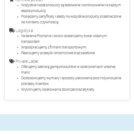
Wszystkie nasze produkty są testowane i kontrolowane na każdym
etapie produkcji.
Posiadamy certyfikaty i atesty na wszystkie produkty przeznaczone
do kontaktu z żywnością.
Logistyka
Na terenie Poznania i okolic dostarczamy towar własnym
transportem
Współpracujemy z firmami transportowymi
Realizujemy przesyłki drobnicowe oraz paletowe
Private Label
Oferujemy szeroką gamę produktów w opakowaniach własnej
marki.
Dostosowujemy wymiary i sposoby pakowania pod indywidualne
potrzeby Klientów.
Wykonujemy opakowania zbiorcze oraz etykiety.