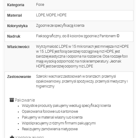
Kategoria
Folie
Materiał
LDPE, MDPE, HDPE
Kolorystyka
Zgodnie ze specyfikacją klienta
Nadruk
Fleksograficzny, do 8 kolorów zgodnie z Pantonem ©
Właściwości
Wytrzymałość LDPE w 15 mikronach jest mniejsza niż HDPE
w 15. LDPE jest folią bardziej rozciągliwą niż HDPE, jest
bardziej elastyczna i odporna na rozdarcie. Oba rodzaje folii
mają wysoką odporność na niskie temperatury. Jednak
HDPE jest bardziej odporny niż LDPE
Zastosowanie
Szeroki wachlarz zastosowań w branżach: przemysł
opakowaniowy, przemysł spożywczy, przemysł medyczny i
higieniczny
Pakowanie
Wszystkie produkty pakujemy według specyfikacji klienta
Opakowania foliowe lub kartonowe
Pakujemy w materiał własny lub klienta
Współpracujemy z różnymi firmami pakującymi
Realizujemy zamówienia nietypowe
Kontrola jakości