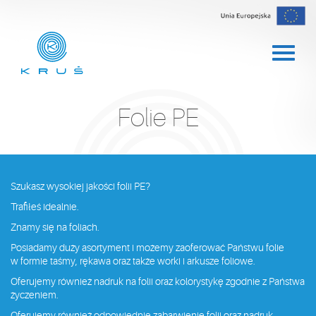
Folie PE
Szukasz wysokiej jakości folii PE?
Trafiłeś idealnie.
Znamy się na foliach.
Posiadamy duży asortyment i możemy zaoferować Państwu folie
w formie taśmy, rękawa oraz także worki i arkusze foliowe.
Oferujemy również nadruk na folii oraz kolorystykę zgodnie z Państwa
życzeniem.
Oferujemy również odpowiednie zabarwienie folii oraz nadruk