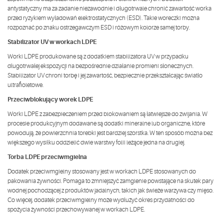
antystatyczny ma za zadanie niezawodnie i długotrwale chronić zawartość worka
przed ryzykiem wyładowań elektrostatycznych (ESD). Takie woreczki można
rozpoznać po znaku ostrzegawczym ESD i różowym kolorze samej torby.
Stabilizator UV w workach LDPE
Worki LDPE produkowane są z dodatkiem stabilizatora UV w przypadku
długotrwałej ekspozycji na bezpośrednie działanie promieni słonecznych.
Stabilizator UV chroni torbę i jej zawartość, bezpiecznie przekształcając światło
ultrafioletowe.
Przeciwblokujący worek LDPE
Worki LDPE z zabezpieczeniem przed blokowaniem są łatwiejsze do zwijania. W
procesie produkcyjnym dodawane są dodatki mineralne lub organiczne, które
powodują, że powierzchnia torebki jest bardziej szorstka. W ten sposób można bez
większego wysiłku oddzielić dwie warstwy folii leżące jedna na drugiej.
Torba LDPE przeciwmgielna
Dodatek przeciwmgielny stosowany jest w workach LDPE stosowanych do
pakowania żywności. Pomaga to zmniejszyć zamglenie powstające na skutek pary
wodnej pochodzącej z produktów jadalnych, takich jak świeże warzywa czy mięso.
Co więcej, dodatek przeciwmgielny może wydłużyć okres przydatności do
spożycia żywności przechowywanej w workach LDPE.