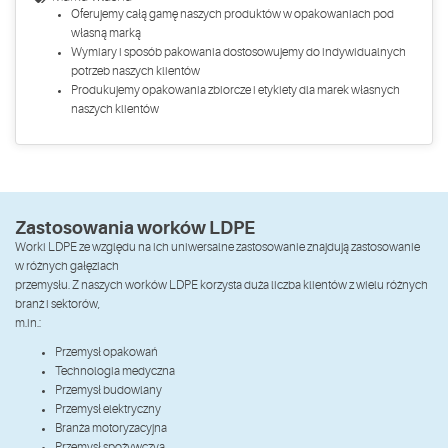
Oferujemy całą gamę naszych produktów w opakowaniach pod
własną marką
Wymiary i sposób pakowania dostosowujemy do indywidualnych
potrzeb naszych klientów
Produkujemy opakowania zbiorcze i etykiety dla marek własnych
naszych klientów
Zastosowania worków LDPE
Worki LDPE ze względu na ich uniwersalne zastosowanie znajdują zastosowanie
w różnych gałęziach
przemysłu. Z naszych worków LDPE korzysta duża liczba klientów z wielu różnych
branż i sektorów,
m.in.:
Przemysł opakowań
Technologia medyczna
Przemysł budowlany
Przemysł elektryczny
Branża motoryzacyjna
Przemysł spożywczya