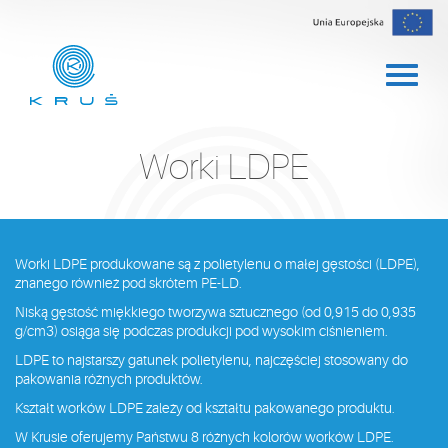
Worki LDPE
Worki LDPE produkowane są z polietylenu o małej gęstości (LDPE),
znanego również pod skrótem PE-LD.
Niską gęstość miękkiego tworzywa sztucznego (od 0,915 do 0,935
g/cm3) osiąga się podczas produkcji pod wysokim ciśnieniem.
LDPE to najstarszy gatunek polietylenu, najczęściej stosowany do
pakowania różnych produktów.
Kształt worków LDPE zależy od kształtu pakowanego produktu.
W Krusie oferujemy Państwu 8 różnych kolorów worków LDPE.