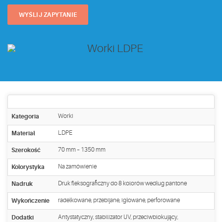
WYŚLIJ ZAPYTANIE
Dane techniczne
Kategoria
Worki
Materiał
LDPE
Szerokość
70 mm – 1350 mm
Kolorystyka
Na zamówienie
Nadruk
Druk fleksograficzny do 8 kolorów według pantone
Wykończenie
radełkowane, przebijane, igłowane, perforowane
Dodatki
Antystatyczny, stabilizator UV, przeciwblokujący,