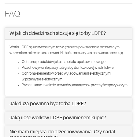
FAQ
W jakich dziedzinach stosuje się torby LDPE?
Worki LDPE są uniwersalnym rozwiązaniem powszechnie stosowanym
w szerokim zakresie zastosowań. Niektóre obszary zastosowania obejmują:
Ochrona produktów jako materiału opakowaniowego
Przechowywanie paszy lub gleby doniczkowej w rolnictwie
Ochrona elementów przed wyładowaniami elektrycznymi
w przemyśle elektrycznym
Przedłużanie trwałości towarów jadalnych w przemyśle spożywczym
Jak duża powinna być torba LDPE?
Jaką ilość worków LDPE powinienem kupić?
Nie mam miejsca do przechowywania. Czy nadal