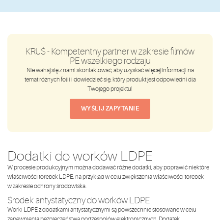
KRUŚ - Kompetentny partner w zakresie filmów
PE wszelkiego rodzaju
Nie wahaj się z nami skontaktować, aby uzyskać więcej informacji na
temat różnych folii i dowiedzieć się, który produkt jest odpowiedni dla
Twojego projektu!
WYŚLIJ ZAPYTANIE
Dodatki do worków LDPE
W procesie produkcyjnym można dodawać różne dodatki, aby poprawić niektóre
właściwości torebek LDPE, na przykład w celu zwiększenia właściwości torebek
w zakresie ochrony środowiska.
Środek antystatyczny do worków LDPE
Worki LDPE z dodatkami antystatycznymi są powszechnie stosowane w celu
zapewnienia bezpieczeństwa podzespołów elektronicznych. Dodatek