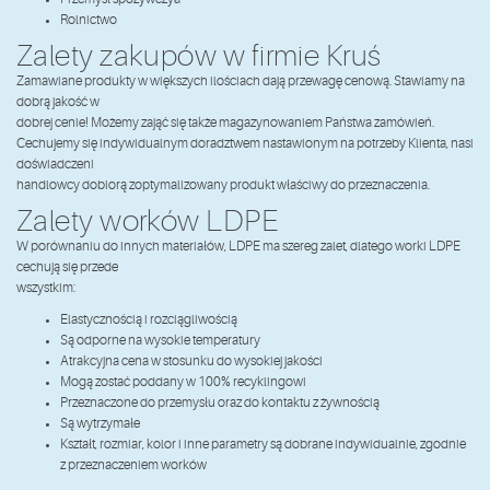
Rolnictwo
Zalety zakupów w firmie Kruś
Zamawiane produkty w większych ilościach dają przewagę cenową. Stawiamy na
dobrą jakość w
dobrej cenie! Możemy zająć się także magazynowaniem Państwa zamówień.
Cechujemy się indywidualnym doradztwem nastawionym na potrzeby Klienta, nasi
doświadczeni
handlowcy dobiorą zoptymalizowany produkt właściwy do przeznaczenia.
Zalety worków LDPE
W porównaniu do innych materiałów, LDPE ma szereg zalet, dlatego worki LDPE
cechują się przede
wszystkim:
Elastycznością i rozciągliwością
Są odporne na wysokie temperatury
Atrakcyjna cena w stosunku do wysokiej jakości
Mogą zostać poddany w 100% recyklingowi
Przeznaczone do przemysłu oraz do kontaktu z żywnością
Są wytrzymałe
Kształt, rozmiar, kolor i inne parametry są dobrane indywidualnie, zgodnie
z przeznaczeniem worków