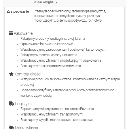
przeciwmgielny
Zastosowanie
Przemysł opakowaniowy, technologia medyczna,
budownictwo, przemysł elektryczny, przemysł
motoryzacyjny, przemysł spożywczy, rolnictwo
Pakowanie
Pakujemy produkty według instrukcji klienta
Opakowanie foliowe lub kartonowe
Współpracujemy z producentami opakowań kartonowych
Pakujemy w materiał własny lub klienta
Współpracujemy z firmami produkującymi opakowania
Realizujemy niestandardowe zamówienia
Kontrola jakości
Wszystkie produkty są sprawdzane i kontrolowane na każdym etapie
produkcji.
Posiadamy certyfikaty i atesty dla produktów przeznaczonych do
kontaktu z żywnością
Logistyka
Zapewniamy własny transport na terenie Poznania
Współpracujemy z firmami transportowymi
Realizujemy wysyłki małopaletowe i całopaletowe
Marka własna