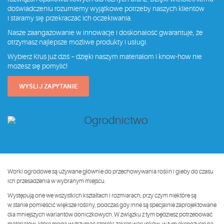
doświadczeniu rozumiemy wyjątkowe potrzeby naszych klientów
i staramy się przekraczać ich oczekiwania.
Nasze zaangażowanie w innowacje i doskonałość gwarantuje, że
otrzymasz najlepsze możliwe produkty i usługi.
Wybierz Kruś już dziś – dzięki naszym materiałom i know-how nie
możesz się pomylić!
WYŚLIJ ZAPYTANIE
Worki ogrodowe są używane głównie do przechowywania roślin i gleby do czasu
ich przesadzenia w wybranym miejscu.
Występują one we wszystkich kształtach i rozmiarach, przy czym niektóre są
w stanie pomieścić większe rośliny, podczas gdy inne są specjalnie zaprojektowane
dla mniejszych wariantów doniczkowych. W związku z tym będziesz potrzebować