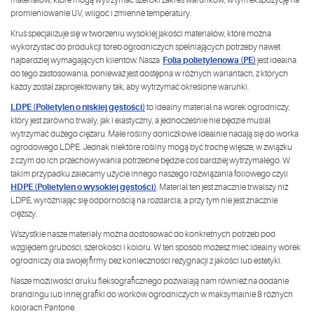
materiałów, które mogą wytrzymać szeroki zakres warunków, w tym ekspozycję na
promieniowanie UV, wilgoć i zmienne temperatury.
Kruś specjalizuje się w tworzeniu wysokiej jakości materiałów, które można
wykorzystać do produkcji toreb ogrodniczych spełniających potrzeby nawet
Folia polietylenowa (PE)
najbardziej wymagających klientów. Nasza
jest idealna
do tego zastosowania, ponieważ jest dostępna w różnych wariantach, z których
każdy został zaprojektowany tak, aby wytrzymać określone warunki.
LDPE (Polietylen o niskiej gęstości)
to idealny materiał na worek ogrodniczy,
który jest zarówno trwały, jak i elastyczny, a jednocześnie nie będzie musiał
wytrzymać dużego ciężaru. Małe rośliny doniczkowe idealnie nadają się do worka
ogrodowego LDPE. Jednak niektóre rośliny mogą być trochę więsze, w związku
z czym do ich przechowywania potrzebne będzie coś bardziej wytrzymałego. W
takim przypadku zalecamy użycie innego naszego rozwiązania foliowego czyli
HDPE (Polietylen o wysokiej gęstości)
. Materiał ten jest znacznie trwalszy niż
LDPE, wyróżniając się odpornością na rozdarcia, a przy tym nie jest znacznie
cięższy.
Wszystkie nasze materiały można dostosować do konkretnych potrzeb pod
względem grubości, szerokości i koloru. W ten sposób możesz mieć idealny worek
ogrodniczy dla swojej firmy bez konieczności rezygnacji z jakości lub estetyki.
Nasze możliwości druku fleksograficznego pozwalają nam również na dodanie
brandingu lub innej grafiki do worków ogrodniczych w maksymalnie 8 różnych
kolorach Pantone.