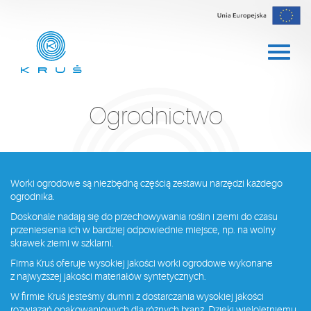
Ogrodnictwo
Worki ogrodowe są niezbędną częścią zestawu narzędzi każdego
ogrodnika.
Doskonale nadają się do przechowywania roślin i ziemi do czasu
przeniesienia ich w bardziej odpowiednie miejsce, np. na wolny
skrawek ziemi w szklarni.
Firma Kruś oferuje wysokiej jakości worki ogrodowe wykonane
z najwyższej jakości materiałów syntetycznych.
W firmie Kruś jesteśmy dumni z dostarczania wysokiej jakości
rozwiązań opakowaniowych dla różnych branż. Dzięki wieloletniemu