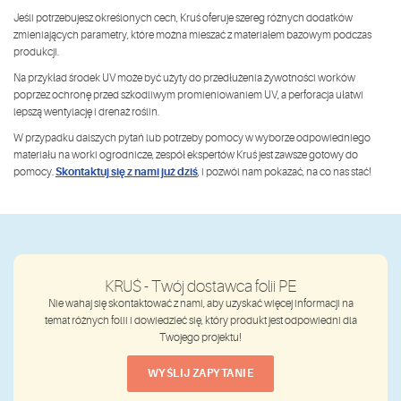
Jeśli potrzebujesz określonych cech, Kruś oferuje szereg różnych dodatków
zmieniających parametry, które można mieszać z materiałem bazowym podczas
produkcji.
Na przykład środek UV może być użyty do przedłużenia żywotności worków
poprzez ochronę przed szkodliwym promieniowaniem UV, a perforacja ułatwi
lepszą wentylację i drenaż roślin.
W przypadku dalszych pytań lub potrzeby pomocy w wyborze odpowiedniego
materiału na worki ogrodnicze, zespół ekspertów Kruś jest zawsze gotowy do
Skontaktuj się z nami już dziś
pomocy.
, i pozwól nam pokazać, na co nas stać!
KRUŚ - Twój dostawca folii PE
Nie wahaj się skontaktować z nami, aby uzyskać więcej informacji na
temat różnych folii i dowiedzieć się, który produkt jest odpowiedni dla
Twojego projektu!
WYŚLIJ ZAPYTANIE